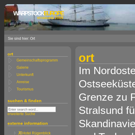
WARPSTOCK
EUROPE
stralsund 2009
Sie sind hier: Ort
ort
ort
Gemeinschaftsprogramm
Im Nordoste
Galerie
Unterkunft
Ostseeküste
Anreise
Tourismus
Grenze zu P
suchen & finden
Stralsund f
erweiterte Suche
Skandinavi
externe information
Hotel Rügenblick