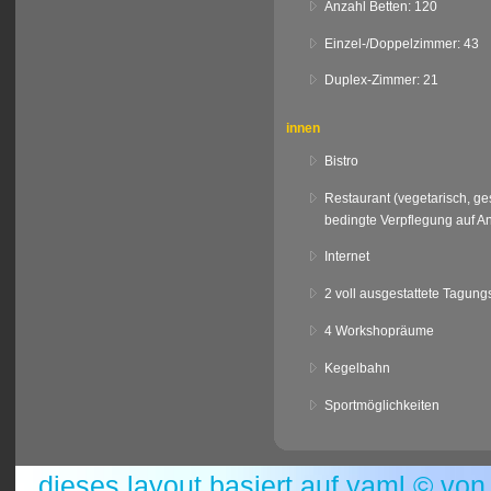
Anzahl Betten: 120
Einzel-/Doppelzimmer: 43
Duplex-Zimmer: 21
innen
Bistro
Restaurant (vegetarisch, ge
bedingte Verpflegung auf A
Internet
2 voll ausgestattete Tagun
4 Workshopräume
Kegelbahn
Sportmöglichkeiten
dieses layout basiert auf
yaml
© vo